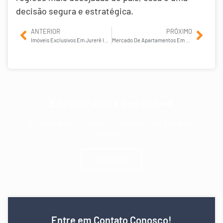
decisão segura e estratégica.
ANTERIOR
PRÓXIMO
Imóveis Exclusivos Em Jurerê Internacional: Tendências E Oportunidades
Mercado De Apartamentos Em Jurerê Internacional: Guia De Compra
Encontramos seu Imóvel
Encontramos o imóvel ideial para você Morar ou
Investir
Clique aqui
Entre em Contato Conosco!