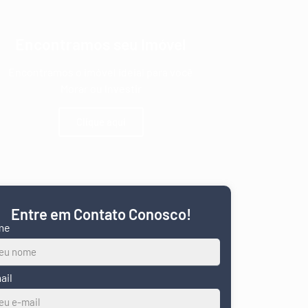
Encontramos seu Imóvel
Encontramos o imóvel ideial para você
Morar ou Investir
Clique aqui
Entre em Contato Conosco!
me
ail