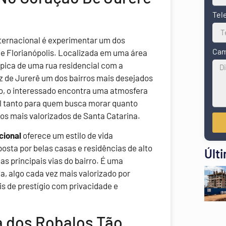
Tel
nternacional é experimentar um dos
Cam
de Florianópolis. Localizada em uma área
ípica de uma rua residencial com a
az de Jurerê um dos bairros mais desejados
ço, o interessado encontra uma atmosfera
eal tanto para quem busca morar quanto
os mais valorizados de Santa Catarina.
cional
oferece um estilo de vida
posta por belas casas e residências de alto
Últ
s principais vias do bairro. É uma
ia, algo cada vez mais valorizado por
is de prestígio com privacidade e
a dos Robalos Tão