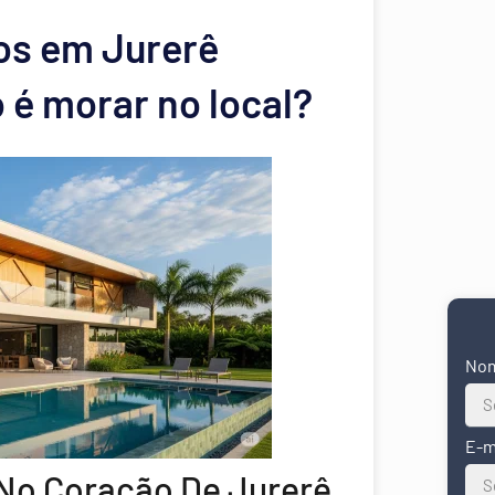
os em Jurerê
 é morar no local?
No
E-m
 No Coração De Jurerê