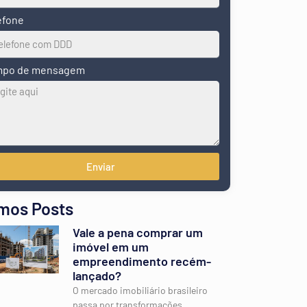
efone
po de mensagem
Enviar
imos Posts
Vale a pena comprar um
imóvel em um
empreendimento recém-
lançado?
O mercado imobiliário brasileiro
passa por transformações