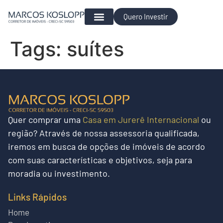
Quero Investir
Para Investir
Tags:
suítes
Quer
comprar uma
Casa em Jurerê Internacional
ou
região?
Através de nossa assessoria qualificada,
iremos em busca de opções de imóveis de acordo
com suas características e objetivos, seja para
moradia ou investimento.
Links Rápidos
Home