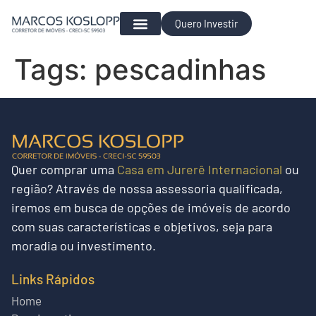
Quero Investir
Para Investir
Tags:
pescadinhas
Quer
comprar uma
Casa em Jurerê Internacional
ou
região?
Através de nossa assessoria qualificada,
iremos em busca de opções de imóveis de acordo
com suas características e objetivos, seja para
moradia ou investimento.
Links Rápidos
Home