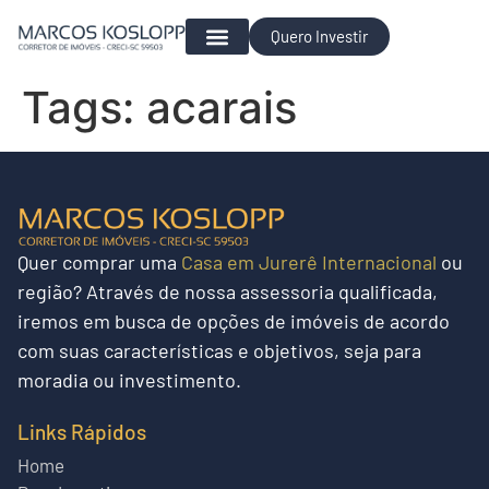
Quero Investir
Para Investir
Tags:
acarais
Quer
comprar uma
Casa em Jurerê Internacional
ou
região?
Através de nossa assessoria qualificada,
iremos em busca de opções de imóveis de acordo
com suas características e objetivos, seja para
moradia ou investimento.
Links Rápidos
Home