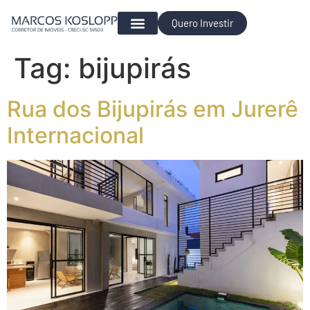
Quero Investir
Para Investir
Tag:
bijupirás
Rua dos Bijupirás em Jurerê
Internacional