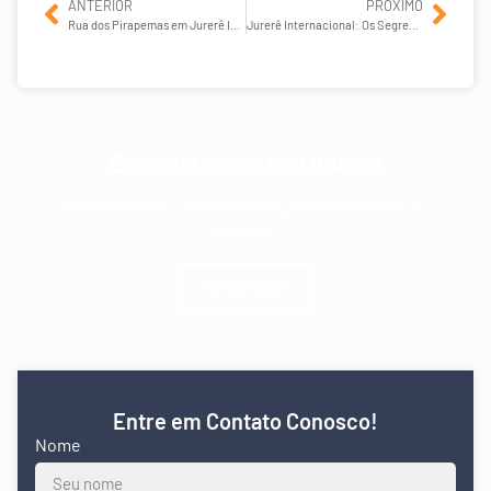
ANTERIOR
PRÓXIMO
Rua dos Pirapemas em Jurerê Internacional
Jurerê Internacional: Os Segredos de Um Destino Premium
Encontramos seu Imóvel
Encontramos o imóvel ideial para você Morar ou
Investir
Clique aqui
Entre em Contato Conosco!
Nome