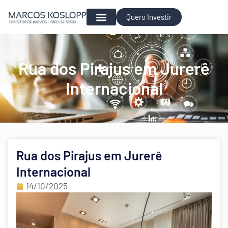
Quero Investir
Para Investir
Rua dos Pirajus em Jurerê
Internacional
Rua dos Pirajus em Jurerê
Internacional
14/10/2025