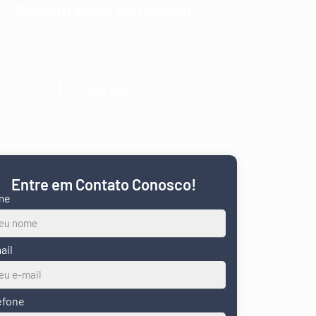
Encontramos seu Imóvel
Encontramos o imóvel ideial para você
Morar ou Investir
Clique aqui
Entre em Contato Conosco!
me
ail
efone