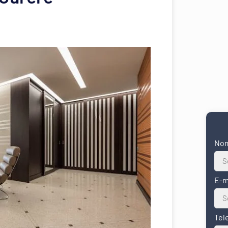
No
E-m
Tel