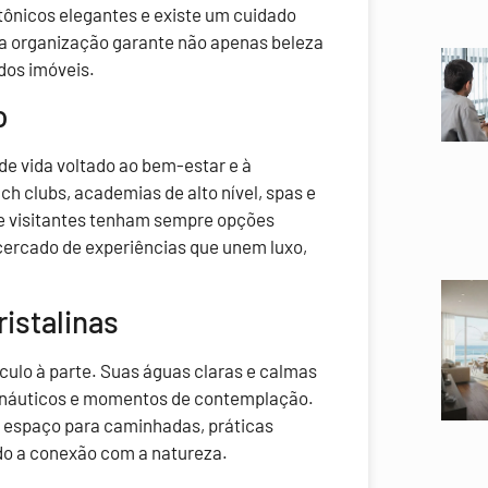
nicos elegantes e existe um cuidado
a organização garante não apenas beleza
dos imóveis.
o
 de vida voltado ao bem-estar e à
h clubs, academias de alto nível, spas e
e visitantes tenham sempre opções
 cercado de experiências que unem luxo,
ristalinas
culo à parte. Suas águas claras e calmas
es náuticos e momentos de contemplação.
ce espaço para caminhadas, práticas
ando a conexão com a natureza.