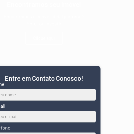
Encontramos seu Imóvel
Encontramos o imóvel ideial para você
Morar ou Investir
Clique aqui
Entre em Contato Conosco!
me
ail
efone