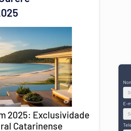
2025
No
E-m
em 2025: Exclusividade
oral Catarinense
Tel