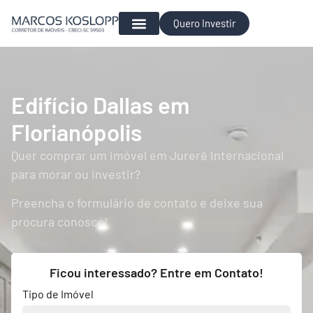
Quero Investir
Para Investir
Edifício Dallas em
Florianópolis
Quer comprar um imóvel em Jurerê Internacional
para morar ou investir?
Preencha o formulário de contato e deixe sua
procura conosco!
Ficou interessado? Entre em Contato!
Tipo de Imóvel