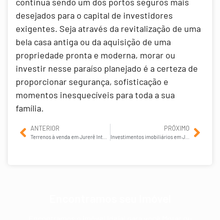
continua sendo um dos portos seguros mais
desejados para o capital de investidores
exigentes. Seja através da revitalização de uma
bela casa antiga ou da aquisição de uma
propriedade pronta e moderna, morar ou
investir nesse paraíso planejado é a certeza de
proporcionar segurança, sofisticação e
momentos inesquecíveis para toda a sua
família.
ANTERIOR
PRÓXIMO
Terrenos à venda em Jurerê Internacional: o que verificar antes de construir uma casa de alto padrão?
Investimentos imobiliários em Jurerê Internacional para quem busca valorização no médio longo prazo
Encontramos seu Imóvel
Encontramos o imóvel ideial para você Morar ou