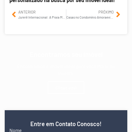
ANTERIOR
PRÓXIMO
Jurerê Internacional: A Praia Mais Desejada de SC
Casas no Condomínio Amoraeville em Jurerê Internacional
Encontramos seu Imóvel
Encontramos o imóvel ideial para você Morar ou
Investir
Clique aqui
Entre em Contato Conosco!
Nome