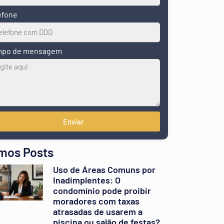
efone
po de mensagem
Enviar
imos Posts
Uso de Áreas Comuns por
Inadimplentes: O
condomínio pode proibir
moradores com taxas
atrasadas de usarem a
piscina ou salão de festas?