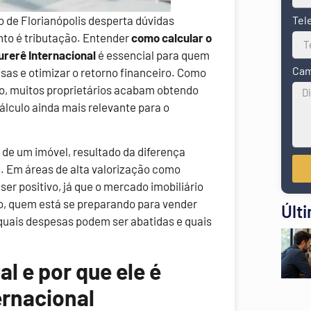
o de Florianópolis desperta dúvidas
Tel
to é tributação. Entender
como calcular o
urerê Internacional
é essencial para quem
Cam
sas e otimizar o retorno financeiro. Como
ão, muitos proprietários acabam obtendo
cálculo ainda mais relevante para o
a de um imóvel, resultado da diferença
da. Em áreas de alta valorização como
ser positivo, já que o mercado imobiliário
so, quem está se preparando para vender
Últ
quais despesas podem ser abatidas e quais
l e por que ele é
rnacional