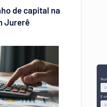
ho de capital na
m Jurerê
No
E-m