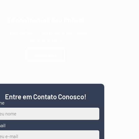
Encontramos seu Imóvel
Encontramos o imóvel ideial para você
Morar ou Investir
Clique aqui
Entre em Contato Conosco!
me
ail