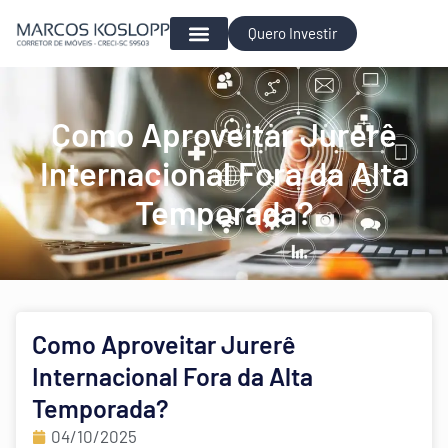
Quero Investir
Para Investir
Como Aproveitar Jurerê
Internacional Fora da Alta
Temporada?
Como Aproveitar Jurerê
Internacional Fora da Alta
Temporada?
04/10/2025