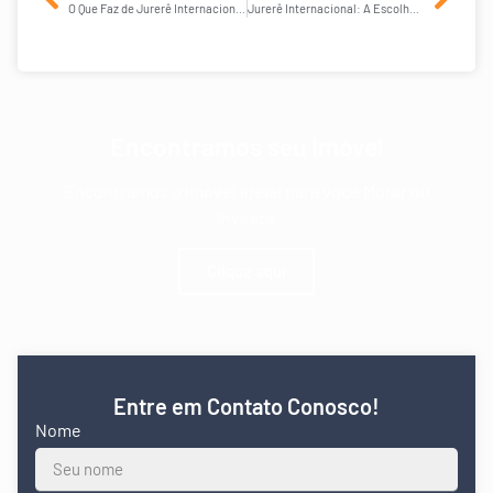
O Que Faz de Jurerê Internacional Um Ícone do Turismo de Luxo?
Jurerê Internacional: A Escolha de Quem Busca Sofisticação
Encontramos seu Imóvel
Encontramos o imóvel ideial para você Morar ou
Investir
Clique aqui
Entre em Contato Conosco!
Nome