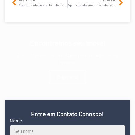
Apartamentos no Edifício Residencial Open Gold em Jurerê Internacional
Apartamentos no Edifício Residencial Portal das Raias em Jurerê Internacional
Encontramos seu Imóvel
Encontramos o imóvel ideial para você Morar ou
Investir
Clique aqui
Entre em Contato Conosco!
Nome